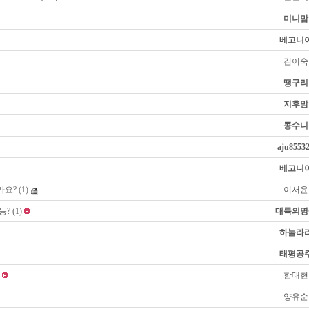
미니맘
베고니
김이숙
땡구리
지후맘
콩수니
aju8553
베고니
가요?
(1)
이서윤
능?
(1)
대륙의명
하눌라
태평공
함태현
양유순