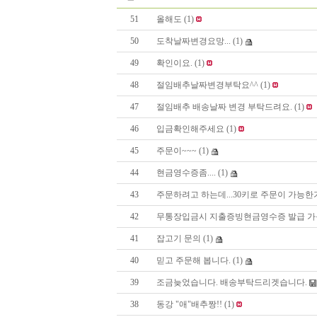
51
올해도
(1)
50
도착날짜변경요망...
(1)
49
확인이요.
(1)
48
절임배추날짜변경부탁요^^
(1)
47
절임배추 배송날짜 변경 부탁드려요.
(1)
46
입금확인해주세요
(1)
45
주문이~~~
(1)
44
현금영수증좀....
(1)
43
주문하려고 하는데...30키로 주문이 가능한
42
무통장입금시 지출증빙현금영수증 발급 가
41
잡고기 문의
(1)
40
믿고 주문해 봅니다.
(1)
39
조금늦었습니다. 배송부탁드리겟습니다.
38
동강 "애"배추짱!!
(1)