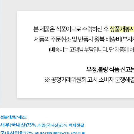
성분/함량/제조:
새우(국내산)75%,
식
염(국내산)25% 백제젓갈
국내산멸치77%
,국내산천일염23±2% (주)두도