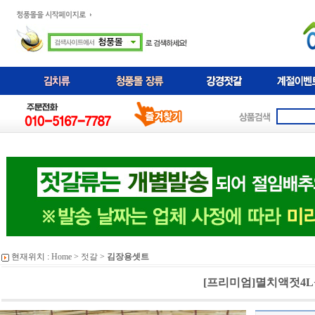
현재위치 :
Home
>
젓갈
>
김장용셋트
[프리미엄]멸치액젓4L