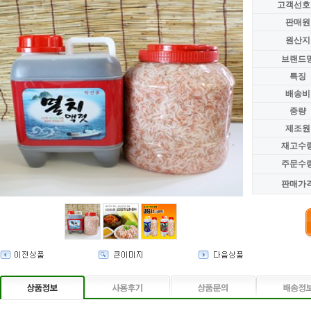
고객선호
판매원
원산지
브랜드
특징
배송비
중량
제조원
재고수
주문수
판매가