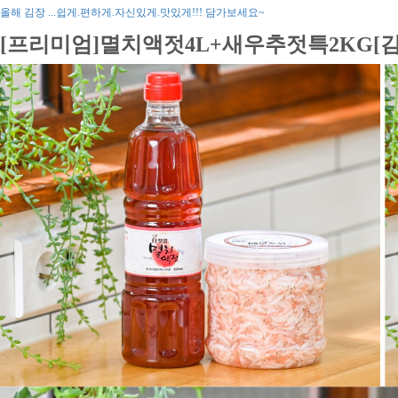
올해 김장 ...쉽게.편하게.자신있게.맛있게!!! 담가보세요~
[프리미엄]멸치액젓4L+새우추젓특2KG[